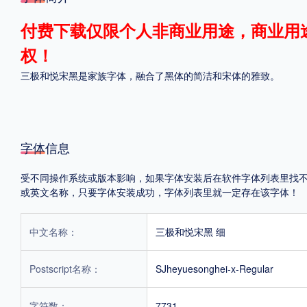
格式
付费下载仅限个人非商业用途，商业用
权！
.TTF
.OTF
三极和悦宋黑是家族字体，融合了黑体的简洁和宋体的雅致。
地区
中国大陆
中国港澳台
更多
字体信息
受不同操作系统或版本影响，如果字体安装后在软件字体列表里找不到，首
或英文名称，只要字体安装成功，字体列表里就一定存在该字体！
POP字体下载
字库打包下载
海报素材下载
中文名称：
三极和悦宋黑 细
字体新闻
字体文章
字体程序
字体人物
字体网站
Postscript名称：
SJheyuesonghei-x-Regular
字符数：
7731