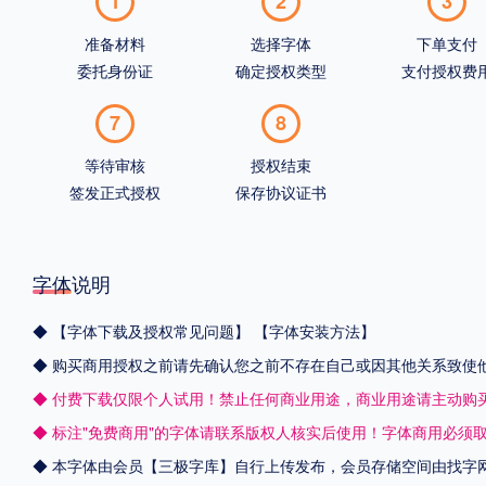
1
2
3
准备材料
选择字体
下单支付
委托身份证
确定授权类型
支付授权费
7
8
等待审核
授权结束
签发正式授权
保存协议证书
字体说明
◆
【字体下载及授权常见问题】
【字体安装方法】
◆ 购买商用授权之前请先确认您之前不存在自己或因其他关系致使
◆ 付费下载仅限个人试用！禁止任何商业用途，商业用途请主动购
◆ 标注"免费商用"的字体请联系版权人核实后使用！字体商用必须
◆ 本字体由会员【
三极字库
】自行上传发布，会员存储空间由找字