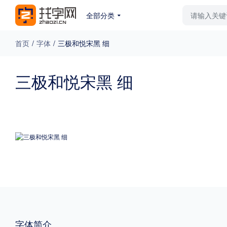
全部分类
最新字体
排行榜
教
首页
/
字体
/
三极和悦宋黑 细
专题
三极和悦宋黑 细
免费下载
收费下载
更多
外观
硬笔手写
更多
粗细
特粗
粗体
字体简介