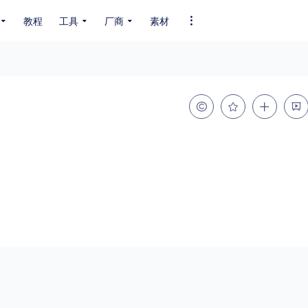
教程
工具
厂商
素材
全部字体
中文字体
英文字体
其它字体
编码
GB2312
GBK
GB18030
BIG5
SHIFT-JIS
EUC-JP
EUC-JP
UNICODE
粗细
特粗
粗体
细体
特细