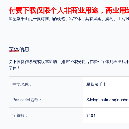
付费下载仅限个人非商业用途，商业用
格式
星坠漫千山是一款可商用的硬笔手写字体，具有温柔、婉约、手写风
.TTF
.OTF
.TTC
字体信息
受不同操作系统或版本影响，如果字体安装后在软件字体列表里找不到，
重要提示：本站提供的字体除标注“
免费商用
”的字体外，即使显示“
免费下载
”
字体！
中文名称：
星坠漫千山
Postscript名称：
SJxingzhuimanqiansha
字符数：
7194