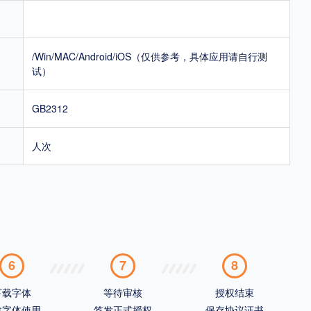
/Win/MAC/Android/iOS（仅供参考，具体应用请自行测
试）
GB2312
人次
6
7
8
下载字体
等待审核
授权结束
载字体使用
签发正式授权
保存协议证书