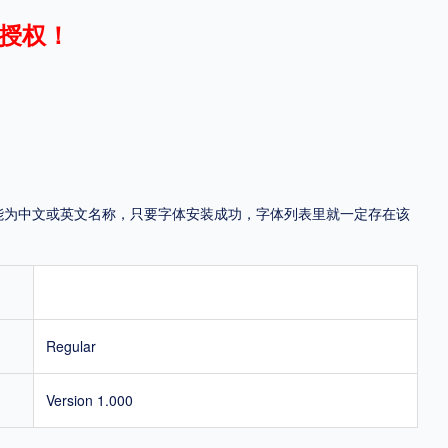
授权！
地区
中国大陆
中国港澳台
中国西藏
老挝
越南
泰国
缅甸
蒙古
日本
韩国
更多
，可能为中文或英文名称，只要字体安装成功，字体列表里就一定存在该
用，有侵权风险！
Regular
Version 1.000