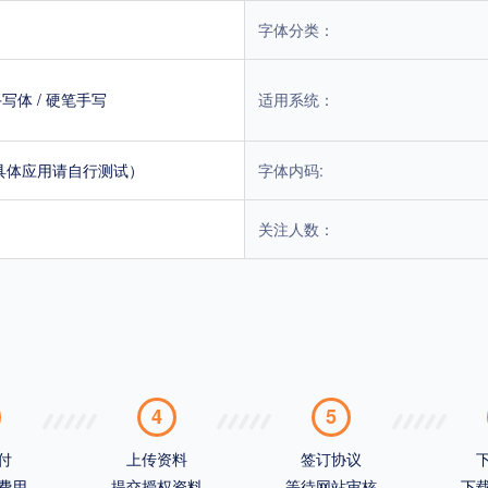
字体分类：
手写体
/
硬笔手写
适用系统：
具体应用请自行测试）
字体内码:
关注人数：
4
5
付
上传资料
签订协议
费用
提交授权资料
等待网站审核
下