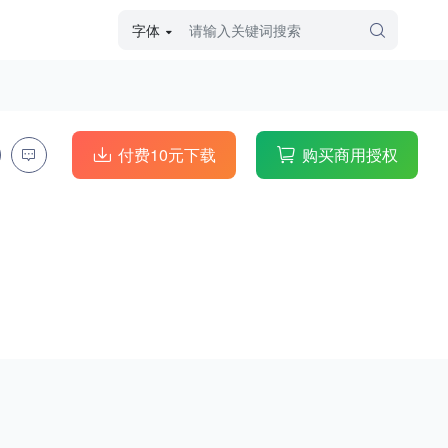
字体
字体高级筛选
外观
付费10元下载
购买商用授权
硬笔手写
毛笔飞白
粉笔勾绘
个性书体
美术手绘
儿童字体
涂鸦字体
哥特字体
印刷字体
更多
字型
手写手绘
创意设计
印刷字体