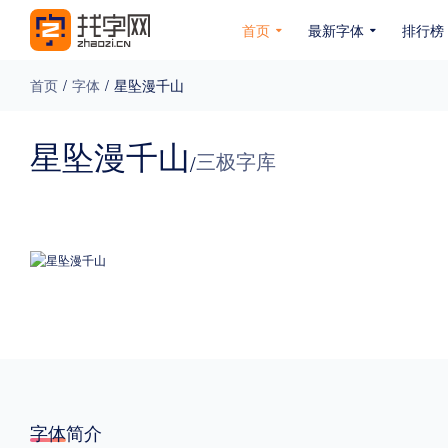
首页
最新字体
排行榜
首页
/
字体
/
星坠漫千山
专题
星坠漫千山
三极字库
/
免费下载
收费下载
免费商用
无下载
名人名家字体
公文字体
图案字体
更多
风格
力量
圆润
优雅
豪放
奇特
字体简介