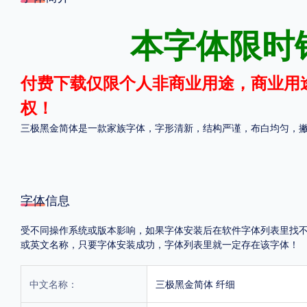
格式
本字体限时
.TTF
.OTF
付费下载仅限个人非商业用途，商业用
权！
地区
三极黑金简体是一款家族字体，字形清新，结构严谨，布白均匀，
中国大陆
中国港澳台
更多
POP字体下载
字库打包下载
海报素材下载
字体信息
受不同操作系统或版本影响，如果字体安装后在软件字体列表里找不到，首
或英文名称，只要字体安装成功，字体列表里就一定存在该字体！
字体新闻
字体文章
字体程序
字体人物
字体网站
中文名称：
三极黑金简体 纤细