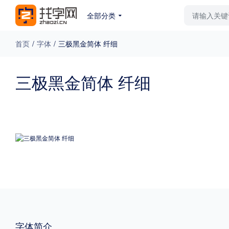
全部分类
最新字体
排行榜
教
首页
/
字体
/
三极黑金简体 纤细
专题
三极黑金简体 纤细
免费下载
收费下载
更多
外观
硬笔手写
更多
粗细
特粗
粗体
字体简介