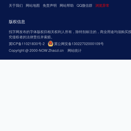
关于我们
网站地图
免责声明
网站帮助
QQ微信群
浏览异常
版权信息
找字网发布的字体版权归相关权利人所有，除特别标注的，商业用途均须购买
究侵权者的法律责任并索赔。
冀ICP备11021830号-2
冀公网安备13022702000109号
Copyright @ 2000-NOW Zhaozi.cn
网站统计