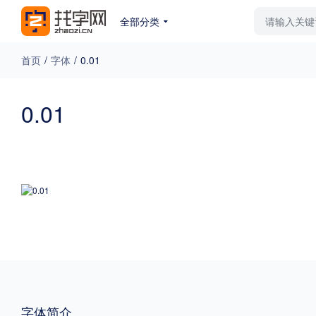
全部分类
最新字体
排行榜
教
首页
/
字体
/
0.01
专题
0.01
免费下载
收费下载
更多
外观
硬笔手写
更多
粗细
特粗
粗体
字体简介