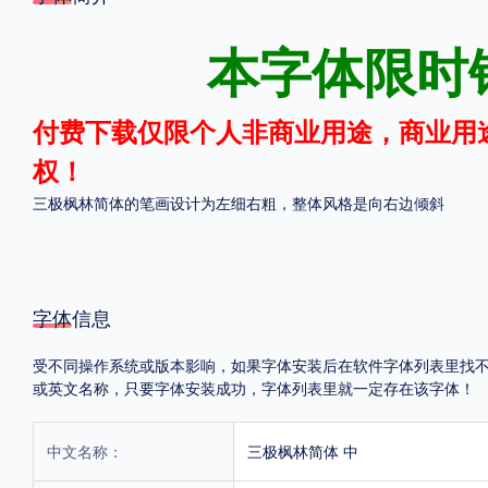
格式
本字体限时
.TTF
.OTF
付费下载仅限个人非商业用途，商业用
权！
地区
三极枫林简体的笔画设计为左细右粗，整体风格是向右边倾斜
中国大陆
中国港澳台
更多
POP字体下载
字库打包下载
海报素材下载
字体信息
受不同操作系统或版本影响，如果字体安装后在软件字体列表里找不到，首
或英文名称，只要字体安装成功，字体列表里就一定存在该字体！
字体新闻
字体文章
字体程序
字体人物
字体网站
中文名称：
三极枫林简体 中