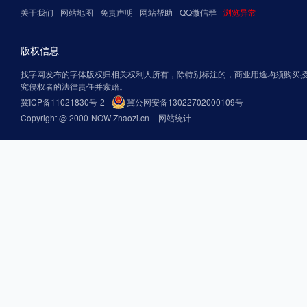
关于我们
网站地图
免责声明
网站帮助
QQ微信群
浏览异常
版权信息
找字网发布的字体版权归相关权利人所有，除特别标注的，商业用途均须购买
究侵权者的法律责任并索赔。
冀ICP备11021830号-2
冀公网安备13022702000109号
Copyright @ 2000-NOW Zhaozi.cn
网站统计