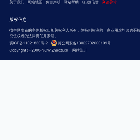
关于我们
网站地图
免责声明
网站帮助
QQ微信群
浏览异常
版权信息
找字网发布的字体版权归相关权利人所有，除特别标注的，商业用途均须购买
究侵权者的法律责任并索赔。
冀ICP备11021830号-2
冀公网安备13022702000109号
Copyright @ 2000-NOW Zhaozi.cn
网站统计