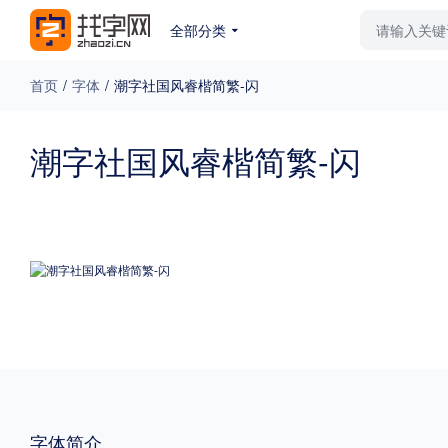
全部分类
最新字体
排行榜
教
首页
/
字体
/
潮字社国风睿楷简繁-闪
专题
潮字社国风睿楷简繁-闪
免费下载
收费下载
更多
外观
硬笔手写
更多
粗细
特粗
粗体
字体简介