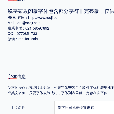
锐字家族闪版字体包含部分字符非完整版，仅
格式
REEJI官网：http://www.reeji.com
.TTF
.OTF
Mail: font@reeji.com
联系电话：021-58597892
QQ：2770851733
微信：reejifontsale
地区
中国大陆
中国港澳台
更多
POP字体下载
字库打包下载
海报素材下载
字体信息
受不同操作系统或版本影响，如果字体安装后在软件字体列表里找不到，首
或英文名称，只要字体安装成功，字体列表里就一定存在该字体！
字体新闻
字体文章
字体程序
字体人物
字体网站
中文名称：
潮字社国风睿楷简繁-闪