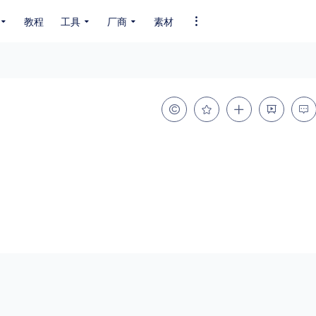
教程
工具
厂商
素材
全部字体
中文字体
英文字体
其它字体
编码
GB2312
GBK
GB18030
BIG5
SHIFT-JIS
EUC-JP
EUC-JP
UNICODE
粗细
特粗
粗体
细体
特细