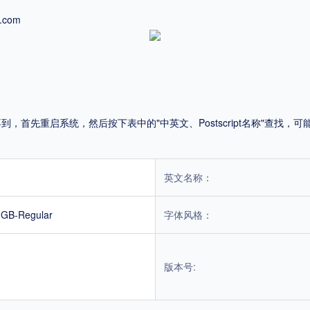
com
平台
适用电脑
适用手机
首先重启系统，然后按下表中的"中英文、Postscript名称"查找
，商业用途也需购买商用授权！不能在线购买的请联系版权方，联系不到版权方不要商
英文名称：
GB-Regular
字体风格：
版本号: