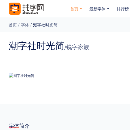
首页
最新字体
排行榜
首页
/
字体
/
潮字社时光简
专题
潮字社时光简
锐字家族
/
免费下载
收费下载
免费商用
无下载
名人名家字体
公文字体
图案字体
更多
风格
力量
圆润
优雅
豪放
奇特
字体简介