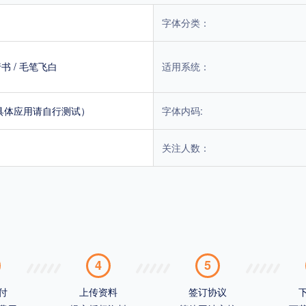
字体分类：
行书
/
毛笔飞白
适用系统：
具体应用请自行测试）
字体内码:
关注人数：
4
5
付
上传资料
签订协议