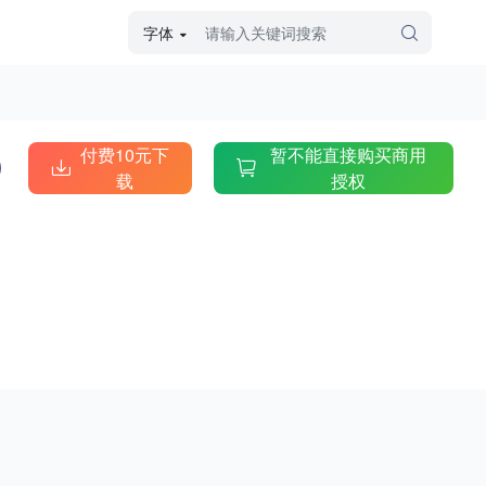
字体
字体高级筛选
外观
付费10元下
暂不能直接购买商用
载
授权
硬笔手写
毛笔飞白
粉笔勾绘
个性书体
美术手绘
儿童字体
涂鸦字体
哥特字体
印刷字体
更多
字型
手写手绘
创意设计
印刷字体