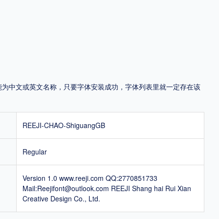
地区
中国大陆
中国港澳台
中国西藏
老挝
越南
泰国
缅甸
蒙古
日本
韩国
更多
，可能为中文或英文名称，只要字体安装成功，字体列表里就一定存在该
用，有侵权风险！
REEJI-CHAO-ShiguangGB
Regular
Version 1.0 www.reeji.com QQ:2770851733
Mail:Reejifont@outlook.com REEJI Shang hai Rui Xian
Creative Design Co., Ltd.