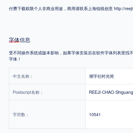
付费下载权限个人非商业用途，商用请联系上海锐线创意 http://reeji.
格式
.TTF
.OTF
.TTC
字体信息
受不同操作系统或版本影响，如果字体安装后在软件字体列表里找不到，
字体！
重要提示：本站提供的字体除标注“
免费商用
”的字体外，即使显示“
免费下载
”
中文名称：
潮字社时光简
Postscript名称：
REEJI-CHAO-Shiguang
字符数：
10541