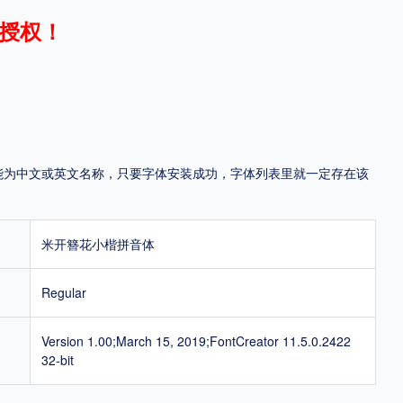
授权！
地区
中国大陆
中国港澳台
中国西藏
老挝
越南
泰国
缅甸
蒙古
日本
韩国
更多
，可能为中文或英文名称，只要字体安装成功，字体列表里就一定存在该
用，有侵权风险！
米开簪花小楷拼音体
Regular
Version 1.00;March 15, 2019;FontCreator 11.5.0.2422
32-bit