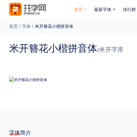
首页
最新字体
排行榜
首页
/
字体
/
米开簪花小楷拼音体
专题
米开簪花小楷拼音体
米开字库
/
免费下载
收费下载
免费商用
无下载
名人名家字体
公文字体
图案字体
更多
风格
力量
圆润
优雅
豪放
奇特
字体简介