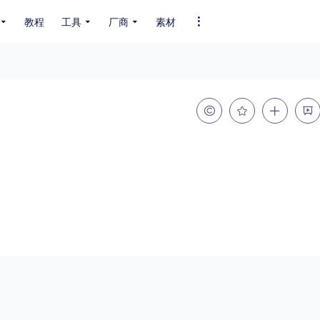
教程
工具
厂商
素材
全部字体
中文字体
英文字体
其它字体
编码
GB2312
GBK
GB18030
BIG5
SHIFT-JIS
EUC-JP
EUC-JP
UNICODE
粗细
特粗
粗体
细体
特细