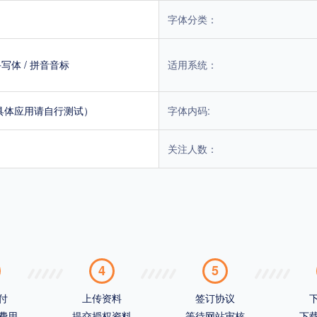
字体分类：
手写体
/
拼音音标
适用系统：
具体应用请自行测试）
字体内码:
关注人数：
4
5
付
上传资料
签订协议
费用
提交授权资料
等待网站审核
下