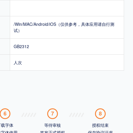
/Win/MAC/Android/iOS（仅供参考，具体应用请自行测
试）
GB2312
人次
6
7
8
下载字体
等待审核
授权结束
载字体使用
签发正式授权
保存协议证书