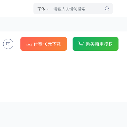
字体
字体高级筛选
外观
付费10元下载
购买商用授权
硬笔手写
毛笔飞白
粉笔勾绘
个性书体
美术手绘
儿童字体
涂鸦字体
哥特字体
印刷字体
更多
字型
手写手绘
创意设计
印刷字体