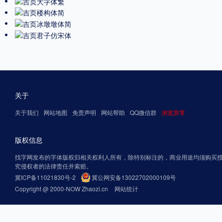
关于
关于我们
网站地图
免责声明
网站帮助
QQ微信群
浏览异常
版权信息
找字网发布的字体版权归相关权利人所有，除特别标注的，商业用途均须购买
究侵权者的法律责任并索赔。
冀ICP备11021830号-2
冀公网安备13022702000109号
Copyright @ 2000-NOW Zhaozi.cn
网站统计