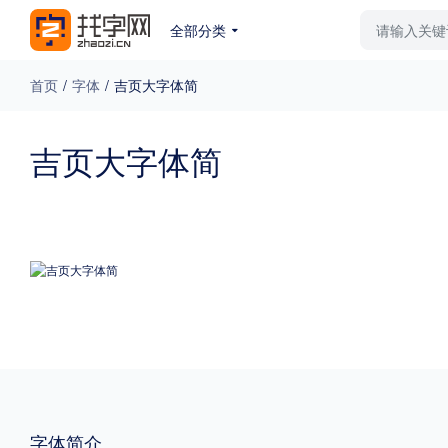
全部分类
最新字体
排行榜
教
首页
/
字体
/
吉页大字体简
专题
吉页大字体简
免费下载
收费下载
更多
外观
硬笔手写
更多
粗细
特粗
粗体
字体简介