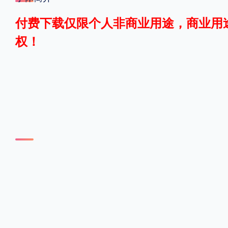
格式
付费下载仅限个人非商业用途，商业用
权！
.TTF
.OTF
地区
中国大陆
中国港澳台
更多
POP字体下载
字库打包下载
海报素材下载
字体新闻
字体文章
字体程序
字体人物
字体网站