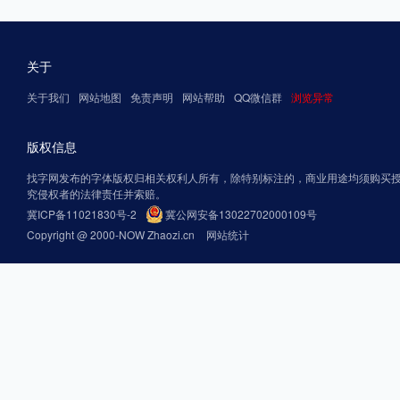
关于
关于我们
网站地图
免责声明
网站帮助
QQ微信群
浏览异常
版权信息
找字网发布的字体版权归相关权利人所有，除特别标注的，商业用途均须购买
究侵权者的法律责任并索赔。
冀ICP备11021830号-2
冀公网安备13022702000109号
Copyright @ 2000-NOW Zhaozi.cn
网站统计