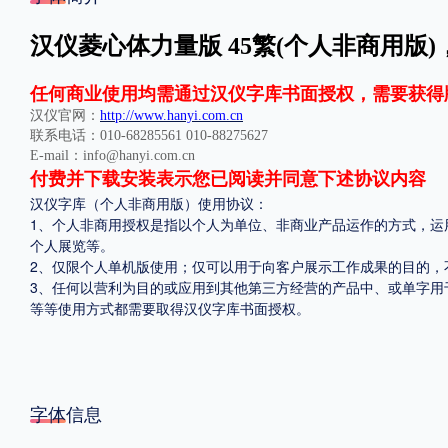
格式
汉仪菱心体力量版 45繁(个人非商用版)
.TTF
.OTF
任何商业使用均需通过汉仪字库书面授权，需要获得
汉仪官网：
http://www.hanyi.com.cn
联系电话：010-68285561 010-88275627
E-mail：info@hanyi.com.cn
地区
付费并下载安装表示您已阅读并同意下述协议内容
汉仪字库（个人非商用版）使用协议：
中国大陆
中国港澳台
更多
1、个人非商用授权是指以个人为单位、非商业产品运作的方式，运
个人展览等。
2、仅限个人单机版使用；仅可以用于向客户展示工作成果的目的，
POP字体下载
字库打包下载
海报素材下载
3、任何以营利为目的或应用到其他第三方经营的产品中、或单字用
等等使用方式都需要取得汉仪字库书面授权。
字体新闻
字体文章
字体程序
字体人物
字体网站
字体信息