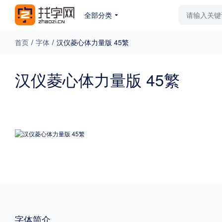
全部分类
最新字体
排行榜
教
首页
/
字体
/
汉仪菱心体力量版 45繁
专题
汉仪菱心体力量版 45繁
免费下载
收费下载
更多
外观
硬笔手写
更多
粗细
特粗
粗体
字体简介