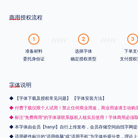
商用授权流程
1
2
3
准备材料
选择字体
下单支
委托身份证
确定授权类型
支付授权
字体说明
◆
【字体下载及授权常见问题】
【字体安装方法】
◆ 付费下载仅限个人试用！禁止任何商业用途，商业用途请主动购
◆ 标注"免费商用"的字体请联系版权人核实后使用！字体商用必须
◆ 本字体由会员【
hanyi
】自行上传发布，会员存储空间由找字网提
◆ 适用硬件标注的“适用电脑”或“适用手机”为字体外观分类，理论