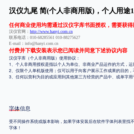
汉仪九尾 简(个人非商用版)，个人用途1
格式
.TTF
.OTF
.TTC
任何商业使用均需通过汉仪字库书面授权，需要获得
汉仪官网：
http://www.hanyi.com.cn
联系电话：010-68285561 010-88275627
E-mail：info@hanyi.com.cn
付费并下载安装表示您已阅读并同意下述协议内容
汉仪字库（个人非商用版）使用协议：
1、个人非商用授权是指以个人为单位、非商业产品运作的方式，运
重要提示：本站提供的字体除标注“
免费商用
”的字体外，即使显示“
免费下载
”
2、仅限个人单机版使用；仅可以用于向客户展示工作成果的目的，
3、任何以营利为目的或应用到其他第三方经营的产品中、或单字用
字体信息
受不同操作系统或版本影响，如果字体安装后在软件字体列表里找不到，
字体！