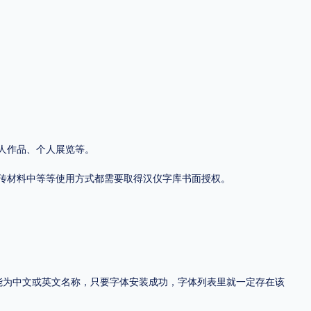
地区
中国大陆
中国港澳台
中国西藏
老挝
越南
泰国
缅甸
蒙古
日本
韩国
更多
人作品、个人展览等。
用，有侵权风险！
传材料中等等使用方式都需要取得汉仪字库书面授权。
，可能为中文或英文名称，只要字体安装成功，字体列表里就一定存在该