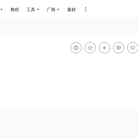
教程
工具
厂商
素材
全部字体
中文字体
英文字体
其它字体
编码
GB2312
GBK
GB18030
BIG5
SHIFT-JIS
EUC-JP
EUC-JP
UNICODE
粗细
特粗
粗体
细体
特细