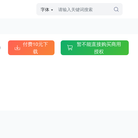
字体
字体高级筛选
外观
付费10元下
暂不能直接购买商用
载
授权
硬笔手写
毛笔飞白
粉笔勾绘
个性书体
美术手绘
儿童字体
涂鸦字体
哥特字体
印刷字体
更多
字型
手写手绘
创意设计
印刷字体