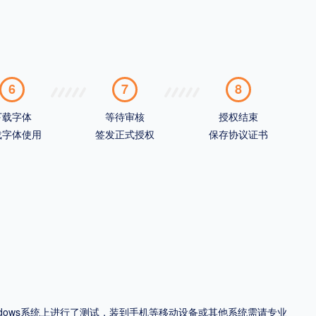
6
7
8
下载字体
等待审核
授权结束
载字体使用
签发正式授权
保存协议证书
ndows系统上进行了测试，装到手机等移动设备或其他系统需请专业