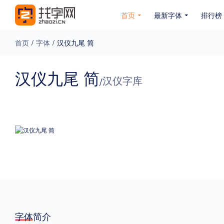
首页
最新字体
排行榜
首页
/
字体
/
汉仪九尾 简
专题
汉仪九尾 简
汉仪字库
/
免费下载
收费下载
免费商用
无下载
名人名家字体
公文字体
图案字体
更多
风格
力量
圆润
优雅
豪放
奇特
字体简介