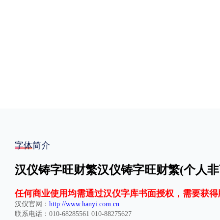
格式
.TTF
.OTF
地区
中国大陆
中国港澳台
更多
POP字体下载
字库打包下载
海报素材下载
字体简介
汉仪铸字旺财繁汉仪铸字旺财繁(个人非商
字体新闻
字体文章
字体程序
字体人物
字体网站
任何商业使用均需通过汉仪字库书面授权，需要获得
汉仪官网：
http://www.hanyi.com.cn
联系电话：010-68285561 010-88275627