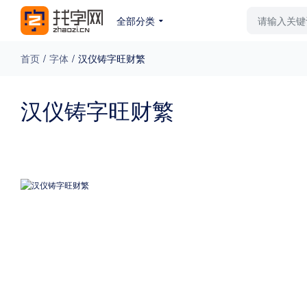
全部分类
最新字体
排行榜
教
首页
/
字体
/
汉仪铸字旺财繁
专题
汉仪铸字旺财繁
免费下载
收费下载
更多
外观
硬笔手写
更多
粗细
特粗
粗体