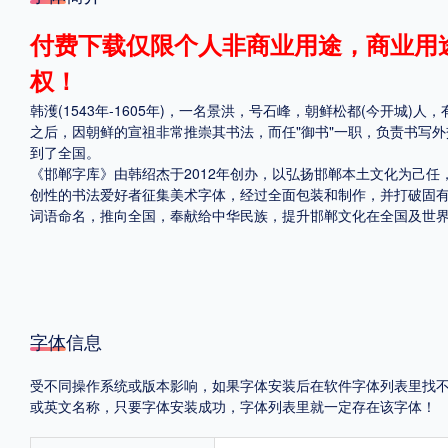
格式
付费下载仅限个人非商业用途，商业用
权！
.TTF
.OTF
韩濩(1543年-1605年)，一名景洪，号石峰，朝鲜松都(今开城)人
之后，因朝鲜的宣祖非常推崇其书法，而任"御书"一职，负责书写外
到了全国。
地区
《邯郸字库》由韩绍杰于2012年创办，以弘扬邯郸本土文化为己
创性的书法爱好者征集美术字体，经过全面包装和制作，并打破固
中国大陆
中国港澳台
更多
词语命名，推向全国，奉献给中华民族，提升邯郸文化在全国及世
POP字体下载
字库打包下载
海报素材下载
字体信息
字体新闻
字体文章
字体程序
字体人物
字体网站
受不同操作系统或版本影响，如果字体安装后在软件字体列表里找不到，首
或英文名称，只要字体安装成功，字体列表里就一定存在该字体！