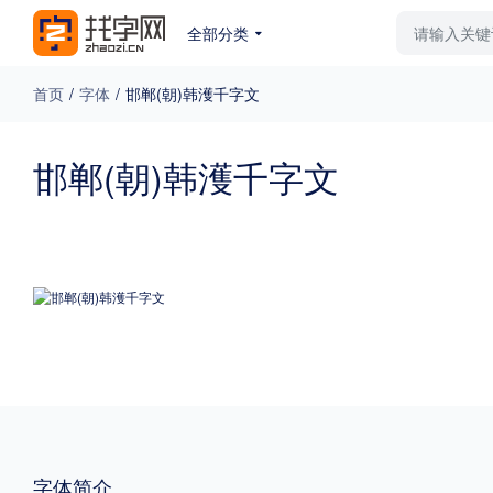
全部分类
最新字体
排行榜
教
首页
/
字体
/
邯郸(朝)韩濩千字文
专题
邯郸(朝)韩濩千字文
免费下载
收费下载
更多
外观
硬笔手写
更多
粗细
特粗
粗体
字体简介