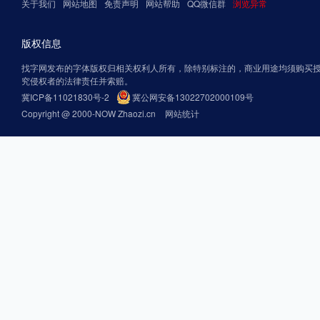
关于我们
网站地图
免责声明
网站帮助
QQ微信群
浏览异常
版权信息
找字网发布的字体版权归相关权利人所有，除特别标注的，商业用途均须购买
究侵权者的法律责任并索赔。
冀ICP备11021830号-2
冀公网安备13022702000109号
Copyright @ 2000-NOW Zhaozi.cn
网站统计