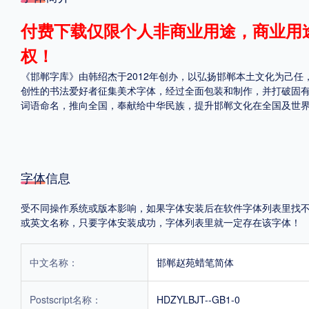
格式
付费下载仅限个人非商业用途，商业用
权！
.TTF
.OTF
《邯郸字库》由韩绍杰于2012年创办，以弘扬邯郸本土文化为己
创性的书法爱好者征集美术字体，经过全面包装和制作，并打破固
词语命名，推向全国，奉献给中华民族，提升邯郸文化在全国及世
地区
中国大陆
中国港澳台
更多
字体信息
POP字体下载
字库打包下载
海报素材下载
受不同操作系统或版本影响，如果字体安装后在软件字体列表里找不到，首
或英文名称，只要字体安装成功，字体列表里就一定存在该字体！
字体新闻
字体文章
字体程序
字体人物
字体网站
中文名称：
邯郸赵苑蜡笔简体
Postscript名称：
HDZYLBJT--GB1-0