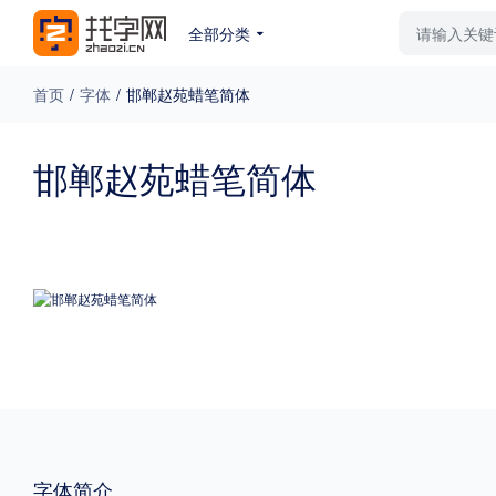
全部分类
最新字体
排行榜
教
首页
/
字体
/
邯郸赵苑蜡笔简体
专题
邯郸赵苑蜡笔简体
免费下载
收费下载
更多
外观
硬笔手写
更多
粗细
特粗
粗体
字体简介