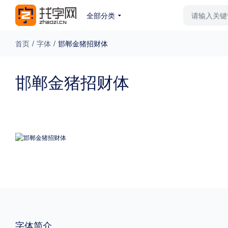
全部分类
最新字体
排行榜
教
首页
/
字体
/
邯郸金猪招财体
专题
邯郸金猪招财体
免费下载
收费下载
更多
外观
硬笔手写
更多
粗细
特粗
粗体
字体简介