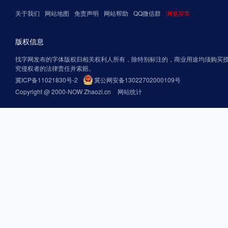
关于我们
网站地图
免责声明
网站帮助
QQ微信群
浏览异常
版权信息
找字网发布的字体版权归相关权利人所有，除特别标注的，商业用途均须购买
究侵权者的法律责任并索赔。
冀ICP备11021830号-2
冀公网安备13022702000109号
Copyright @ 2000-NOW Zhaozi.cn
网站统计