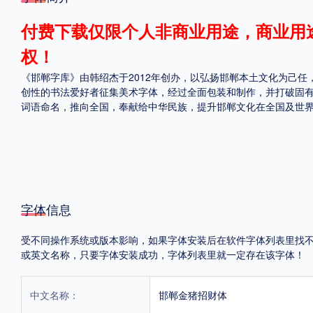
格式
付费下载仅限个人非商业用途，商业用
权！
.TTF
.OTF
《邯郸字库》由韩绍杰于2012年创办，以弘扬邯郸本土文化为己
创性的书法爱好者征集美术字体，经过全面包装和制作，并打破固
词语命名，推向全国，奉献给中华民族，提升邯郸文化在全国及世
地区
中国大陆
中国港澳台
更多
POP字体下载
字库打包下载
海报素材下载
字体信息
受不同操作系统或版本影响，如果字体安装后在软件字体列表里找不到，首
或英文名称，只要字体安装成功，字体列表里就一定存在该字体！
字体新闻
字体文章
字体程序
字体人物
字体网站
中文名称：
邯郸金猪招财体