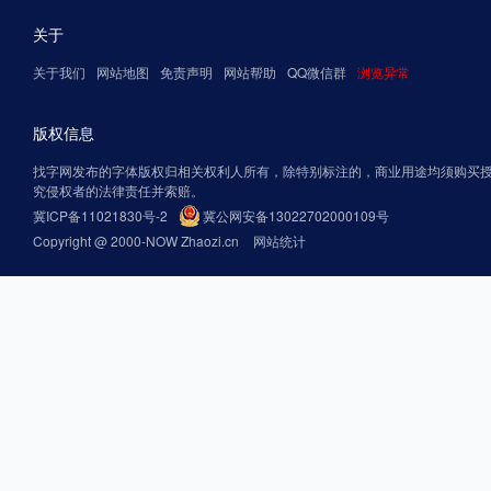
关于
关于我们
网站地图
免责声明
网站帮助
QQ微信群
浏览异常
版权信息
找字网发布的字体版权归相关权利人所有，除特别标注的，商业用途均须购买
究侵权者的法律责任并索赔。
冀ICP备11021830号-2
冀公网安备13022702000109号
Copyright @ 2000-NOW Zhaozi.cn
网站统计