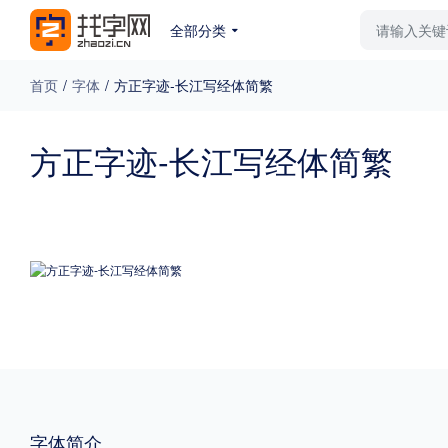
全部分类
最新字体
排行榜
教
首页
/
字体
/
方正字迹-长江写经体简繁
专题
方正字迹-长江写经体简繁
免费下载
收费下载
更多
外观
硬笔手写
更多
粗细
特粗
粗体
字体简介