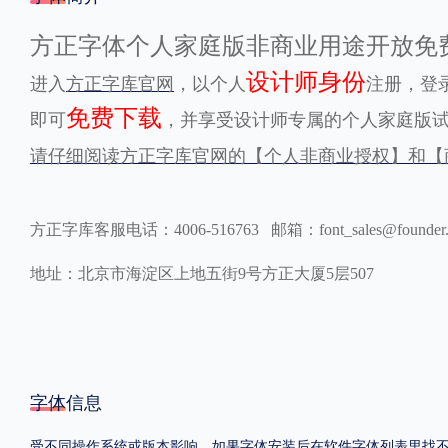
格式
方正字体个人家庭版非商业用途开放免
设计师身份
进入
方正字库官网
，以个人
注册，登
.TTF
.OTF
免费下载
即可
，并享受设计师专属的个人家庭版
请仔细阅读方正字库官网的【个人非商业授权】和【
地区
中国大陆
中国港澳台
更多
方正字库客服电话：4006-516763 邮箱：font_sales@founder
地址：北京市海淀区上地五街9号方正大厦5层507
POP字体下载
字库打包下载
海报素材下载
字体新闻
字体文章
字体程序
字体人物
字体网站
字体信息
受不同操作系统或版本影响，如果字体安装后在软件字体列表里找不到，首