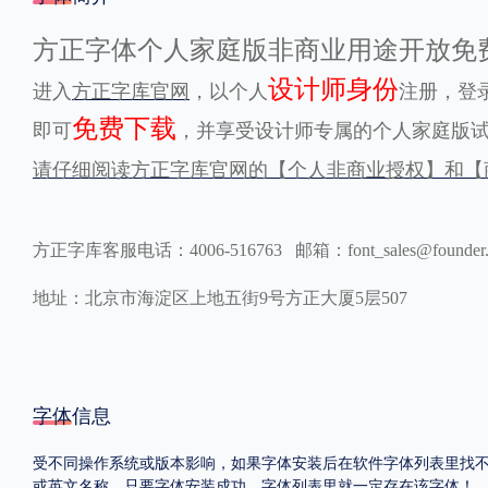
格式
方正字体个人家庭版非商业用途开放免
设计师身份
进入
方正字库官网
，以个人
注册，登
.TTF
.OTF
免费下载
即可
，并享受设计师专属的个人家庭版
请仔细阅读方正字库官网的【个人非商业授权】和【
地区
中国大陆
中国港澳台
更多
方正字库客服电话：4006-516763 邮箱：font_sales@founder
地址：北京市海淀区上地五街9号方正大厦5层507
POP字体下载
字库打包下载
海报素材下载
字体新闻
字体文章
字体程序
字体人物
字体网站
字体信息
受不同操作系统或版本影响，如果字体安装后在软件字体列表里找不到，首
或英文名称，只要字体安装成功，字体列表里就一定存在该字体！