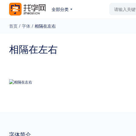
全部分类
最新字体
排行榜
教
首页
/
字体
/
相隔在左右
专题
相隔在左右
免费下载
收费下载
更多
外观
硬笔手写
更多
粗细
特粗
粗体
字体简介