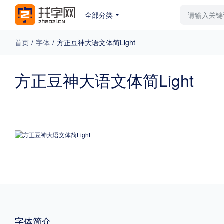
全部分类
最新字体
排行榜
教
首页
/
字体
/
方正豆神大语文体简Light
专题
方正豆神大语文体简Light
免费下载
收费下载
更多
外观
硬笔手写
更多
粗细
特粗
粗体
字体简介