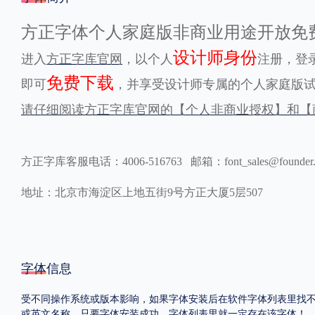
格式
方正字体个人家庭版非商业用途开放免
设计师身份
进入
方正字库官网
，以个人
注册，登
.TTF
.OTF
免费下载
即可
，并享受设计师专属的个人家庭版
请仔细阅读方正字库官网的【个人非商业授权】和【
地区
中国大陆
中国港澳台
更多
方正字库客服电话：4006-516763 邮箱：font_sales@founder
地址：北京市海淀区上地五街9号方正大厦5层507
POP字体下载
字库打包下载
海报素材下载
字体新闻
字体文章
字体程序
字体人物
字体网站
字体信息
受不同操作系统或版本影响，如果字体安装后在软件字体列表里找不到，首
或英文名称，只要字体安装成功，字体列表里就一定存在该字体！