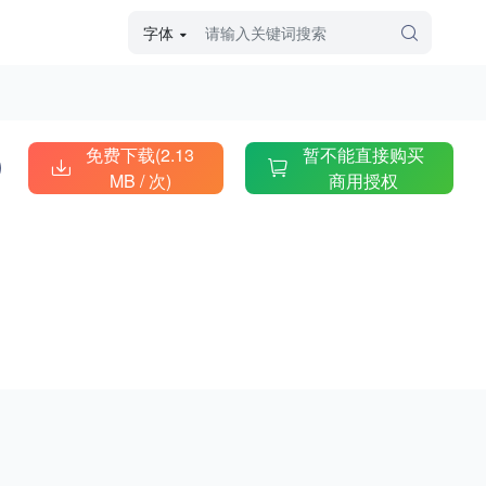
字体
字体高级筛选
外观
免费下载(2.13
暂不能直接购买
MB /
次)
商用授权
硬笔手写
毛笔飞白
粉笔勾绘
个性书体
美术手绘
儿童字体
涂鸦字体
哥特字体
印刷字体
更多
字型
手写手绘
创意设计
印刷字体