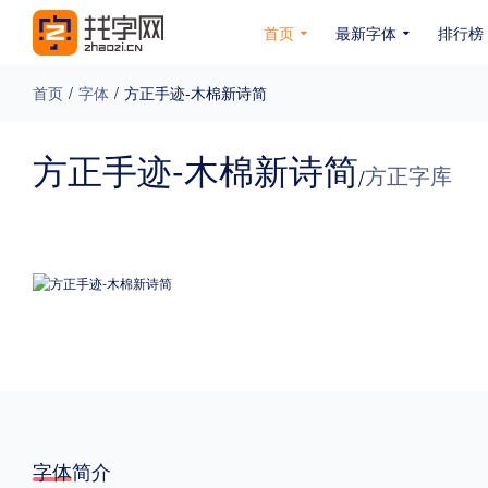
首页
最新字体
排行榜
首页
/
字体
/
方正手迹-木棉新诗简
专题
方正手迹-木棉新诗简
方正字库
/
免费下载
收费下载
免费商用
无下载
名人名家字体
公文字体
图案字体
更多
风格
力量
圆润
优雅
豪放
奇特
字体简介