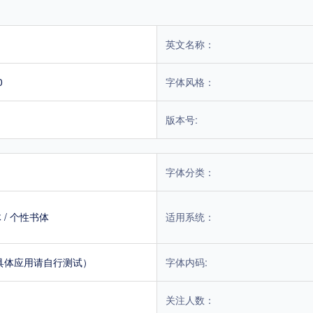
英文名称：
0
字体风格：
版本号:
字体分类：
体
/
个性书体
适用系统：
具体应用请自行测试）
字体内码:
关注人数：