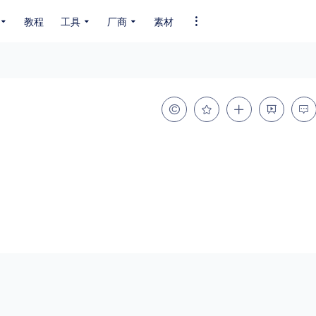
教程
工具
厂商
素材
全部字体
中文字体
英文字体
其它字体
编码
GB2312
GBK
GB18030
BIG5
SHIFT-JIS
EUC-JP
EUC-JP
UNICODE
粗细
特粗
粗体
细体
特细