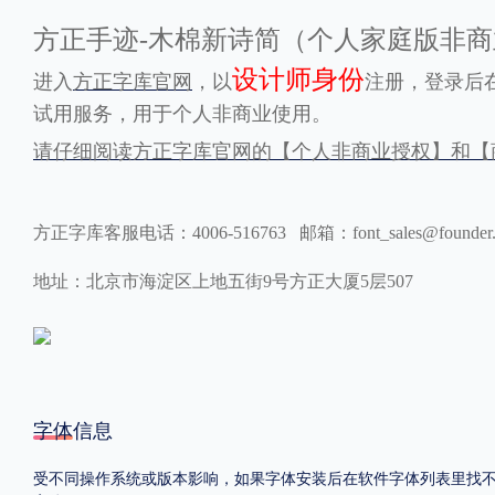
方正手迹-木棉新诗简（个人家庭版非
格式
设计师身份
进入
方正字库官网
，以
注册，登录后在
.TTF
.OTF
.TTC
试用服务，用于个人非商业使用。
请仔细阅读方正字库官网的【个人非商业授权】和【
方正字库客服电话：4006-516763 邮箱：font_sales@founder
重要提示：本站提供的字体除标注“
免费商用
”的字体外，即使显示“
免费下载
”
地址：北京市海淀区上地五街9号方正大厦5层507
字体信息
受不同操作系统或版本影响，如果字体安装后在软件字体列表里找不到，