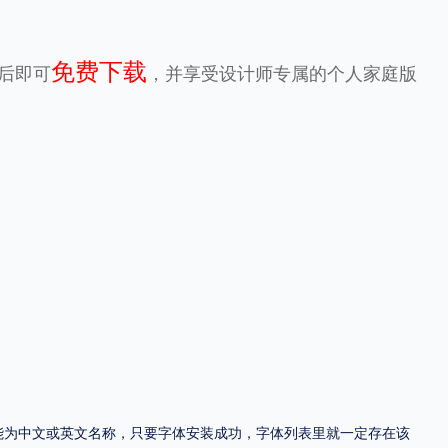
地区
免费下载
算后即可
，并享受设计师专属的个人家庭版
中国大陆
中国港澳台
中国西藏
老挝
越南
泰国
缅甸
蒙古
日本
韩国
更多
用，有侵权风险！
，可能为中文或英文名称，只要字体安装成功，字体列表里就一定存在该