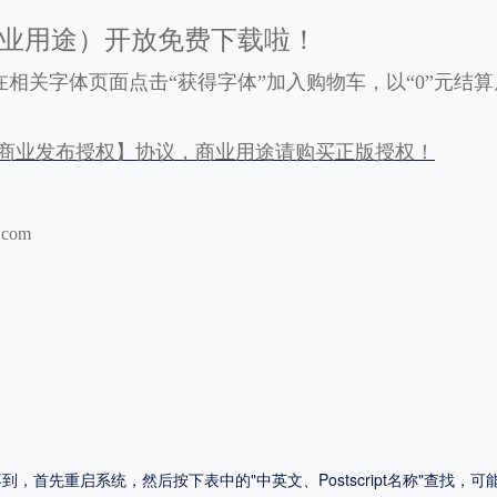
商业用途）开放免费下载啦！
平台
相关字体页面点击“获得字体”加入购物车，以“0”元结
适用电脑
适用手机
商业发布授权】协议，商业用途请购买正版授权！
.com
，商业用途也需购买商用授权！不能在线购买的请联系版权方，联系不到版权方不要商
首先重启系统，然后按下表中的"中英文、Postscript名称"查找