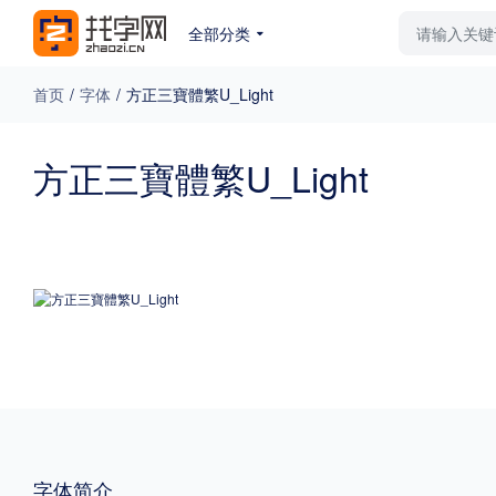
全部分类
最新字体
排行榜
教
首页
/
字体
/
方正三寶體繁U_Light
专题
方正三寶體繁U_Light
免费下载
收费下载
更多
外观
硬笔手写
更多
粗细
特粗
粗体
字体简介