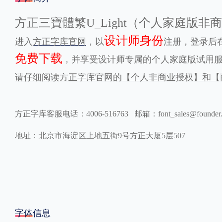
格式
方正三寶體繁U_Light（个人家庭版
设计师身份
进入
方正字库官网
，以
注册，登录后在
.TTF
.OTF
免费下载
，并享受设计师专属的个人家庭版试用
请仔细阅读方正字库官网的【个人非商业授权】和【
地区
中国大陆
中国港澳台
更多
方正字库客服电话：4006-516763 邮箱：font_sales@founder
地址：北京市海淀区上地五街9号方正大厦5层507
POP字体下载
字库打包下载
海报素材下载
字体新闻
字体文章
字体程序
字体人物
字体网站
字体信息