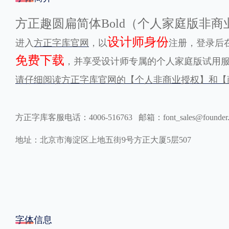
格式
方正趣圆扁简体Bold（个人家庭版非
设计师身份
进入
方正字库官网
，以
注册，登录后在
.TTF
.OTF
免费下载
，并享受设计师专属的个人家庭版试用
请仔细阅读方正字库官网的【个人非商业授权】和【
地区
中国大陆
中国港澳台
更多
方正字库客服电话：4006-516763 邮箱：font_sales@founder
地址：北京市海淀区上地五街9号方正大厦5层507
POP字体下载
字库打包下载
海报素材下载
字体新闻
字体文章
字体程序
字体人物
字体网站
字体信息