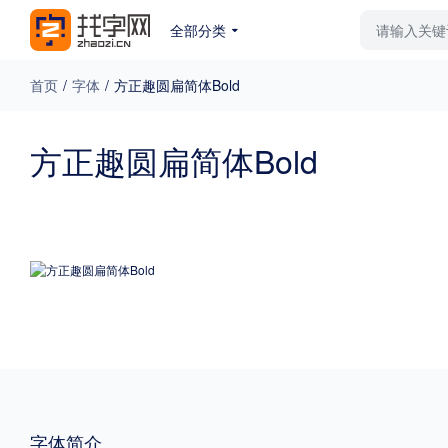
全部分类
最新字体
排行榜
教
首页
/
字体
/
方正趣圆扁简体Bold
专题
方正趣圆扁简体Bold
免费下载
收费下载
更多
外观
硬笔手写
更多
粗细
特粗
粗体
字体简介