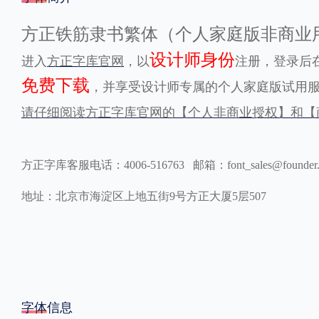
格式
方正铁筋隶书繁体（个人家庭版非商业
设计师身份
进入
方正字库官网
，以
注册，登录后在
.TTF
.OTF
免费下载
，并享受设计师专属的个人家庭版试用
请仔细阅读方正字库官网的【个人非商业授权】和【
地区
中国大陆
中国港澳台
更多
方正字库客服电话：4006-516763 邮箱：font_sales@founder
地址：北京市海淀区上地五街9号方正大厦5层507
POP字体下载
字库打包下载
海报素材下载
字体新闻
字体文章
字体程序
字体人物
字体网站
字体信息