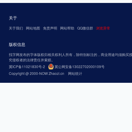
关于
关于我们
网站地图
免责声明
网站帮助
QQ微信群
浏览异常
版权信息
找字网发布的字体版权归相关权利人所有，除特别标注的，商业用途均须购买
究侵权者的法律责任并索赔。
冀ICP备11021830号-2
冀公网安备13022702000109号
Copyright @ 2000-NOW Zhaozi.cn
网站统计