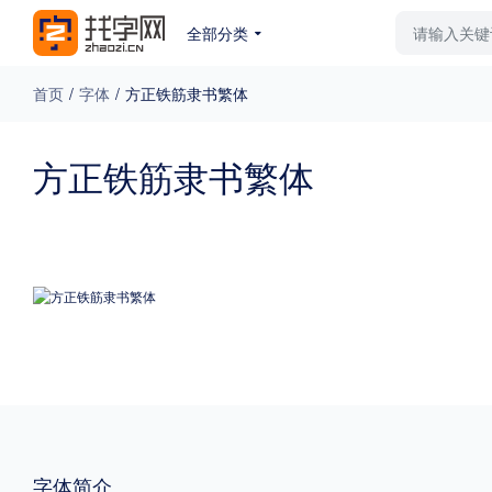
全部分类
最新字体
排行榜
教
首页
/
字体
/
方正铁筋隶书繁体
专题
方正铁筋隶书繁体
免费下载
收费下载
更多
外观
硬笔手写
更多
粗细
特粗
粗体
字体简介