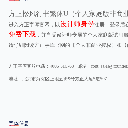
格式
方正松风行书繁体U（个人家庭版非商
设计师身份
进入
方正字库官网
，以
注册，登录后在
.TTF
.OTF
免费下载
，并享受设计师专属的个人家庭版试用
请仔细阅读方正字库官网的【个人非商业授权】和【
地区
中国大陆
中国港澳台
更多
方正字库客服电话：4006-516763 邮箱：font_sales@founder
地址：北京市海淀区上地五街9号方正大厦5层507
POP字体下载
字库打包下载
海报素材下载
字体新闻
字体文章
字体程序
字体人物
字体网站
字体信息