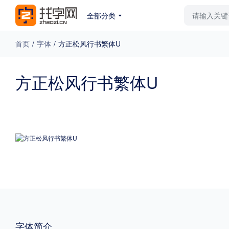
全部分类
最新字体
排行榜
教
首页
/
字体
/
方正松风行书繁体U
专题
方正松风行书繁体U
免费下载
收费下载
更多
外观
硬笔手写
更多
粗细
特粗
粗体
字体简介