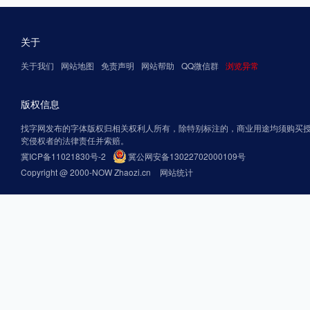
关于
关于我们
网站地图
免责声明
网站帮助
QQ微信群
浏览异常
版权信息
找字网发布的字体版权归相关权利人所有，除特别标注的，商业用途均须购买
究侵权者的法律责任并索赔。
冀ICP备11021830号-2
冀公网安备13022702000109号
Copyright @ 2000-NOW Zhaozi.cn
网站统计