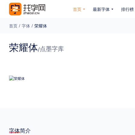
首页
最新字体
排行榜
首页
/
字体
/
荣耀体
专题
荣耀体
点墨字库
/
免费下载
收费下载
免费商用
无下载
名人名家字体
公文字体
图案字体
更多
风格
力量
圆润
优雅
豪放
奇特
字体简介