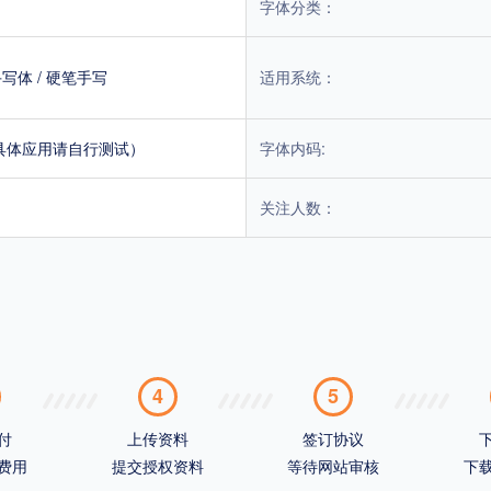
字体分类：
手写体
/
硬笔手写
适用系统：
具体应用请自行测试）
字体内码:
关注人数：
4
5
付
上传资料
签订协议
费用
提交授权资料
等待网站审核
下