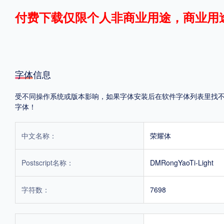
付费下载仅限个人非商业用途，商业用
格式
.TTF
.OTF
.TTC
字体信息
受不同操作系统或版本影响，如果字体安装后在软件字体列表里找不到，
字体！
重要提示：本站提供的字体除标注“
免费商用
”的字体外，即使显示“
免费下载
”
中文名称：
荣耀体
Postscript名称：
DMRongYaoTi-Light
字符数：
7698