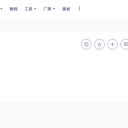
教程
工具
厂商
素材
全部字体
中文字体
英文字体
其它字体
编码
GB2312
GBK
GB18030
BIG5
SHIFT-JIS
EUC-JP
EUC-JP
UNICODE
粗细
特粗
粗体
细体
特细