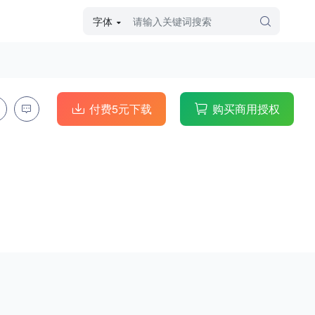
字体
字体高级筛选
外观
付费5元下载
购买商用授权
硬笔手写
毛笔飞白
粉笔勾绘
个性书体
美术手绘
儿童字体
涂鸦字体
哥特字体
印刷字体
更多
字型
手写手绘
创意设计
印刷字体