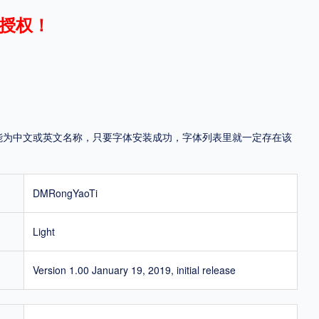
授权！
地区
中国大陆
中国港澳台
中国西藏
老挝
越南
泰国
缅甸
蒙古
日本
韩国
更多
，可能为中文或英文名称，只要字体安装成功，字体列表里就一定存在该
用，有侵权风险！
DMRongYaoTi
Light
Version 1.00 January 19, 2019, initial release