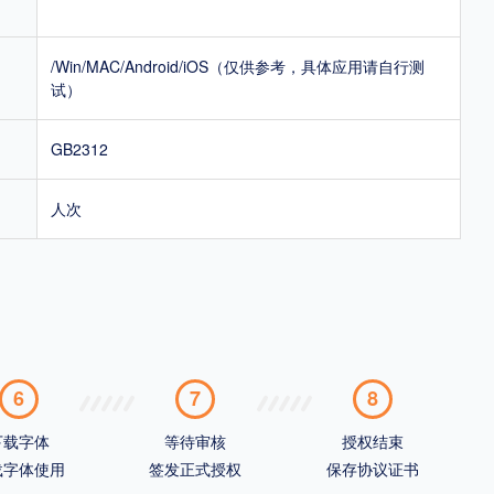
/Win/MAC/Android/iOS（仅供参考，具体应用请自行测
试）
GB2312
人次
6
7
8
下载字体
等待审核
授权结束
载字体使用
签发正式授权
保存协议证书