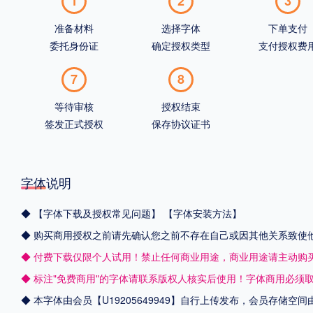
1
2
3
准备材料
选择字体
下单支付
委托身份证
确定授权类型
支付授权费
7
8
等待审核
授权结束
签发正式授权
保存协议证书
字体说明
◆
【字体下载及授权常见问题】
【字体安装方法】
◆ 购买商用授权之前请先确认您之前不存在自己或因其他关系致使
◆ 付费下载仅限个人试用！禁止任何商业用途，商业用途请主动购
◆ 标注"免费商用"的字体请联系版权人核实后使用！字体商用必须
◆ 本字体由会员【
U19205649949
】自行上传发布，会员存储空间