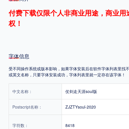
格式
付费下载仅限个人非商业用途，商业用
权！
.TTF
.OTF
地区
字体信息
中国大陆
中国港澳台
更多
受不同操作系统或版本影响，如果字体安装后在软件字体列表里找不到，首
或英文名称，只要字体安装成功，字体列表里就一定存在该字体！
POP字体下载
字库打包下载
海报素材下载
中文名称：
仗剑走天涯soul版
字体新闻
字体文章
字体程序
字体人物
字体网站
Postscript名称：
ZJZTYsoul-2020
字符数：
8418