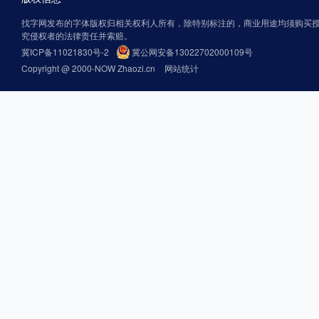
找字网发布的字体版权归相关权利人所有，除特别标注的，商业用途均须购买
究侵权者的法律责任并索赔。
冀ICP备11021830号-2
冀公网安备13022702000109号
Copyright @ 2000-NOW Zhaozi.cn
网站统计