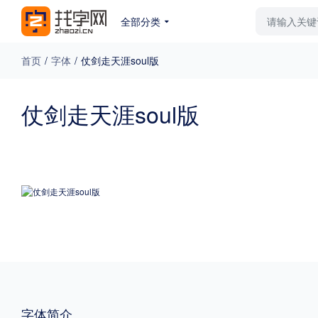
全部分类
最新字体
排行榜
教
首页
/
字体
/
仗剑走天涯soul版
专题
仗剑走天涯soul版
免费下载
收费下载
更多
外观
硬笔手写
更多
粗细
特粗
粗体
字体简介