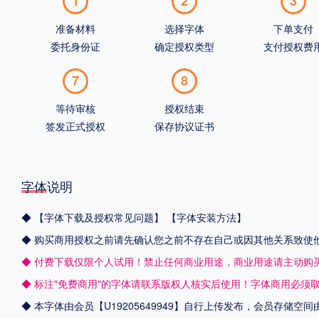
1
2
3
准备材料
选择字体
下单支付
委托身份证
确定授权类型
支付授权费
7
8
等待审核
授权结束
签发正式授权
保存协议证书
字体说明
◆
【字体下载及授权常见问题】
【字体安装方法】
◆ 购买商用授权之前请先确认您之前不存在自己或因其他关系致使
◆ 付费下载仅限个人试用！禁止任何商业用途，商业用途请主动购
◆ 标注"免费商用"的字体请联系版权人核实后使用！字体商用必须
◆ 本字体由会员【
U19205649949
】自行上传发布，会员存储空间