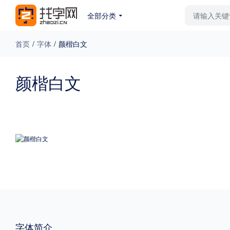
全部分类
最新字体
排行榜
教
首页
/
字体
/
颜楷白文
专题
颜楷白文
免费下载
收费下载
更多
外观
硬笔手写
更多
粗细
特粗
粗体
字体简介