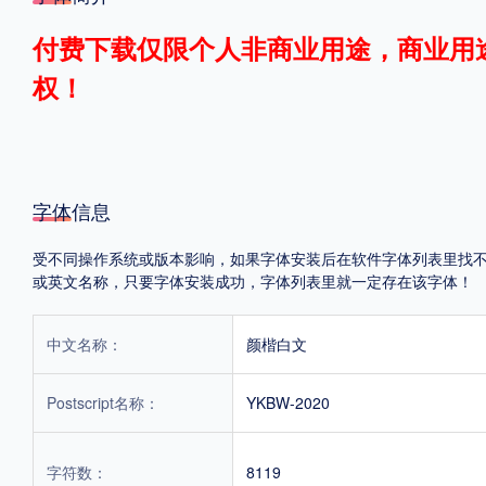
格式
付费下载仅限个人非商业用途，商业用
权！
.TTF
.OTF
地区
字体信息
中国大陆
中国港澳台
更多
受不同操作系统或版本影响，如果字体安装后在软件字体列表里找不到，首
或英文名称，只要字体安装成功，字体列表里就一定存在该字体！
POP字体下载
字库打包下载
海报素材下载
中文名称：
颜楷白文
字体新闻
字体文章
字体程序
字体人物
字体网站
Postscript名称：
YKBW-2020
字符数：
8119