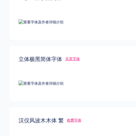
风格
力量
圆润
优雅
豪放
奇特
格式
.TTF
.OTF
.TTC
立体极黑简体字体
共享字体
重要提示：本站提供的字体除标注“
免费商用
”的字体外，即使显示“
免费下载
”
汉仪风波木木体 繁
收费字体