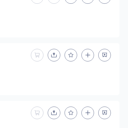
字型
手写手绘
创意设计
印刷字体
地区
暂不能直接购买商用授权
中国大陆
中国港澳台
中国西藏
老挝
越南
泰国
缅甸
蒙古
日本
韩国
更多
用，有侵权风险！
暂不能直接购买商用授权