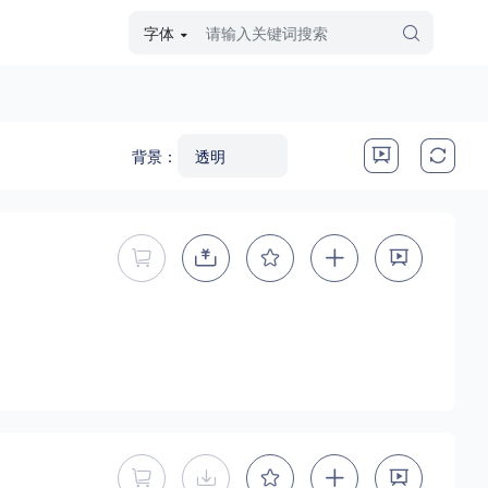
字体
字体高级筛选
外观
背景：
硬笔手写
毛笔飞白
粉笔勾绘
个性书体
暂不能直接购买商用授权
美术手绘
儿童字体
涂鸦字体
哥特字体
印刷字体
更多
暂不能直接购买商用授权
暂不提供下载