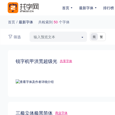
首页
最新字体
排行榜
首页
/
最新字体
共检索到
50
个字体
专题
筛选
简
繁
免费下载
收费下载
免费商用
无下载
名人名家字体
公文字体
图案字体
锐字机甲洪荒超级光
共享字体
在线商用授权字体
付费下载排行
商用授权排行
总下载排行
浏览排行
收藏排行
浏览排行
手写标题字
创意标题字
优秀硬笔字
三极立体极黑简体
商业字体