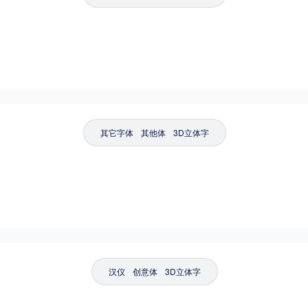
粗细
特粗
粗体
细体
特细
平台
适用电脑
适用手机
其它字体
其他体
3D立体字
，商业用途也需购买商用授权！不能在线购买的请联系版权方，联系不到版权方不要商
汉仪
创意体
3D立体字