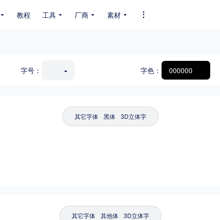
教程
工具
厂商
素材
全部字体
中文字体
英文字体
其它字体
编码
字号：
字色：
GB2312
GBK
GB18030
BIG5
SHIFT-JIS
EUC-JP
EUC-JP
UNICODE
其它字体
黑体
3D立体字
其它字体
其他体
3D立体字