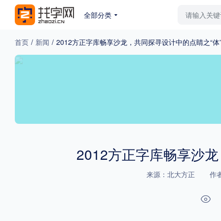
全部分类
最新字体
排行榜
教
首页
/
新闻
/
2012方正字库畅享沙龙，共同探寻设计中的点睛之“体
专题
免费下载
收费下载
更多
外观
硬笔手写
更多
2012方正字库畅享沙
来源：北大方正
作
粗细
特粗
粗体