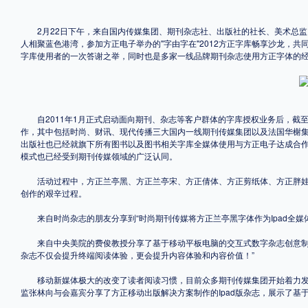
格式
2月22日下午，来自国内传媒集团、期刊杂志社、出版社的社长、美术总监、
人相聚蓝色港湾，参加方正电子举办的"字由字在"2012方正字库畅享沙龙，
字库使用者的一次答谢之举，同时也是多家一线品牌期刊杂志使用方正字体的
.TTF
.OTF
地区
自2011年1月正式启动面向期刊、杂志等客户群体的字库授权业务后，截至
作，其中包括时尚、财讯、现代传播三大国内一线期刊传媒集团以及法国华榭
中国大陆
中国港澳台
更多
出版社也已经就旗下所有图书以及图书相关字库全媒体使用与方正电子达成合
模式也已经受到期刊传媒领域的广泛认同。
活动过程中，方正兰亭黑、方正兰亭宋、方正倩体、方正剪纸体、方正胖娃
创作的艰辛过程。
POP字体下载
字库打包下载
海报素材下载
来自时尚杂志的朋友分享到“时尚期刊传媒将方正兰亭黑字体作为Ipad全媒
来自中央美院的费俊教授分享了基于移动平板电脑的交互式数字杂志创意制作
字体新闻
字体文章
字体程序
字体人物
字体网站
杂志不仅会提升终端阅读体验，更会提升内容体验和内容价值！”
移动新媒体极大的改变了读者阅读习惯，目前众多期刊传媒集团开始着力发
监张林向与会嘉宾分享了方正移动出版解决方案制作的Ipad版杂志，展示了基