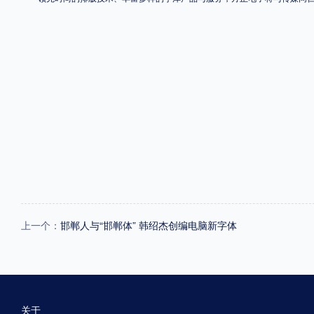
上一个：
邯郸人与“邯郸体” 韩绍杰创编电脑新字体
关于