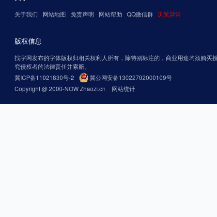
关于我们
网站地图
免责声明
网站帮助
QQ微信群
浏览异常
版权信息
找字网发布的字体版权归相关权利人所有，除特别标注的，商业用途均须购买
究侵权者的法律责任并索赔。
冀ICP备11021830号-2
冀公网安备13022702000109号
Copyright @ 2000-NOW Zhaozi.cn
网站统计