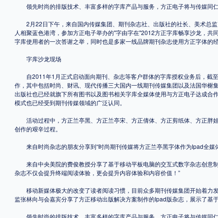
领先时尚的排版技术、丰富多样的字库产品与服务，方正电子将与传媒同仁
2月22日下午，来自国内传媒集团、期刊杂志社、出版社的社长、美术总监、
人相聚蓝色港湾，参加方正电子举办的"字由字在"2012方正字库畅享沙龙，
字库使用者的一次答谢之举，同时也是多家一线品牌期刊杂志使用方正字体的
字库沙龙现场
自2011年1月正式启动面向期刊、杂志等客户群体的字库授权业务后，截至
作，其中包括时尚、财讯、现代传播三大国内一线期刊传媒集团以及法国华榭
出版社也已经就旗下所有图书以及图书相关字库全媒体使用与方正电子达成合
模式也已经受到期刊传媒领域的广泛认同。
活动过程中，方正兰亭黑、方正兰亭宋、方正倩体、方正剪纸体、方正胖娃
创作的艰辛过程。
来自时尚杂志的朋友分享到“时尚期刊传媒将方正兰亭黑字体作为Ipad全媒
来自中央美院的费俊教授分享了基于移动平板电脑的交互式数字杂志创意制作
杂志不仅会提升终端阅读体验，更会提升内容体验和内容价值！”
移动新媒体极大的改变了读者阅读习惯，目前众多期刊传媒集团开始着力发
监张林向与会嘉宾分享了方正移动出版解决方案制作的Ipad版杂志，展示了基
领先时尚的排版技术、丰富多样的字库产品与服务，方正电子将与传媒同仁