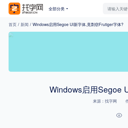
全部分类
最新字体
排行榜
教
首页
/
新闻
/
Windows启用Segoe UI新字体,竟剽窃Frutiger字体?
专题
免费下载
收费下载
更多
外观
硬笔手写
更多
Windows启用Segoe 
来源：找字网
粗细
特粗
粗体