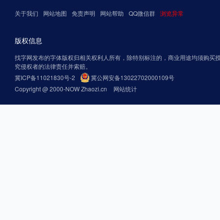
关于我们
网站地图
免责声明
网站帮助
QQ微信群
浏览异常
版权信息
找字网发布的字体版权归相关权利人所有，除特别标注的，商业用途均须购买
究侵权者的法律责任并索赔。
冀ICP备11021830号-2
冀公网安备13022702000109号
Copyright @ 2000-NOW Zhaozi.cn
网站统计