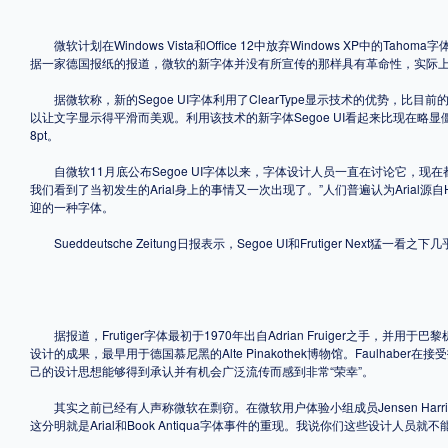
格式
微软计划在Windows Vista和Office 12中放弃Windows XP中的T
据一家德国报纸的报道，微软的新字体并没有所宣传的那样具有革命性，实际上它与已有
.TTF
.OTF
据微软称，新的Segoe UI字体利用了ClearType显示技术的优势，比目前
以让文字显示得平滑而美观。利用该技术的新字体Segoe UI看起来比现在略显僵硬的Taho
8pt。
地区
自微软11月底公布Segoe UI字体以来，字体设计人员一直在讨论它，现在都认定微软抄袭了
我们看到了当初发生的Arial身上的事情又一次出现了。”人们普遍认为Arial源
中国大陆
中国港澳台
更多
迎的一种字体。
Sueddeutsche Zeitung日报表示，Segoe UI和Frutiger Nex
POP字体下载
字库打包下载
海报素材下载
据报道，Frutiger字体最初于1970年出自Adrian Fruiger之手，并用于巴黎机场。
设计的成果，最早用于德国慕尼黑的Alte Pinakothek博物馆。Faulhaber在
字体新闻
字体文章
字体程序
字体人物
字体网站
己的设计思想能够得到承认并有机会广泛流传而感到非常“荣幸”。
其实之前已经有人声称微软在剽窃。在微软用户体验小组成员Jensen Harris的b
这分明就是Arial和Book Antiqua字体事件的重现。我说你们这些设计人员就