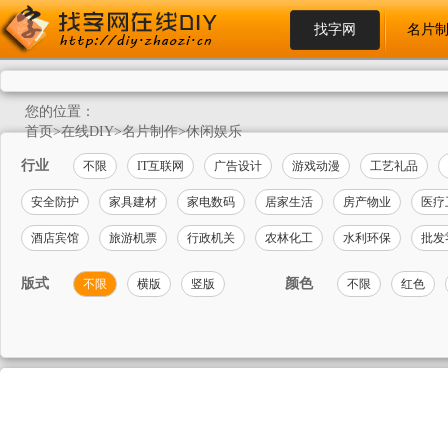
找字网
名片
您的位置：
首页
>
在线DIY
>
名片制作
>
休闲娱乐
行业
不限
IT互联网
广告设计
游戏动漫
工艺礼品
安全防护
家具建材
家电数码
居家生活
房产物业
医疗
酒店宾馆
旅游机票
行政机关
农林化工
水利环保
批发
版式
颜色
不限
横版
竖版
不限
红色