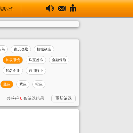
搞笑证件
花鸟
古玩收藏
机械制造
钟表眼镜
珠宝首饰
金融保险
知名企业
通用行业
黑色
紫色
橙色
共获得
0
条筛选结果
重新筛选