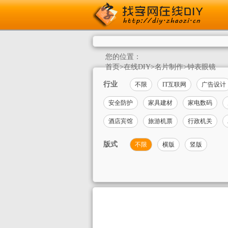
您的位置：
首页
>
在线DIY
>
名片制作
>
钟表眼镜
行业
不限
IT互联网
广告设计
安全防护
家具建材
家电数码
酒店宾馆
旅游机票
行政机关
版式
不限
横版
竖版