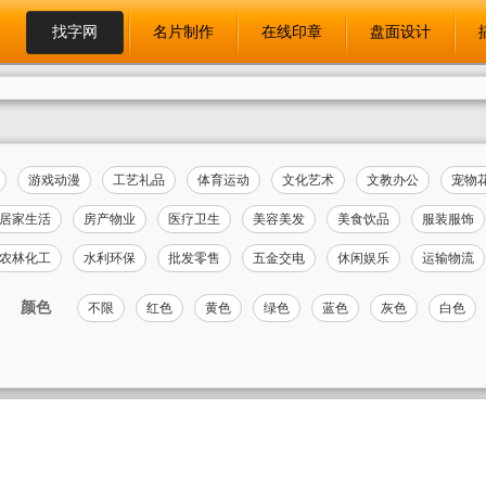
找字网
名片制作
在线印章
盘面设计
游戏动漫
工艺礼品
体育运动
文化艺术
文教办公
宠物
居家生活
房产物业
医疗卫生
美容美发
美食饮品
服装服饰
农林化工
水利环保
批发零售
五金交电
休闲娱乐
运输物流
颜色
不限
红色
黄色
绿色
蓝色
灰色
白色