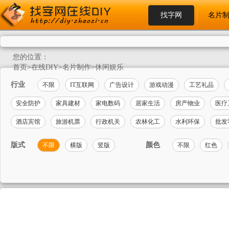
找字网
名片
您的位置：
首页
>
在线DIY
>
名片制作
>
休闲娱乐
行业
不限
IT互联网
广告设计
游戏动漫
工艺礼品
安全防护
家具建材
家电数码
居家生活
房产物业
医疗
酒店宾馆
旅游机票
行政机关
农林化工
水利环保
批发
版式
颜色
不限
横版
竖版
不限
红色