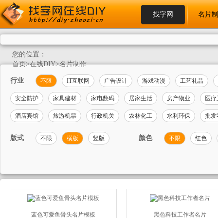
找字网
名片
您的位置：
首页
>
在线DIY
>
名片制作
行业
不限
IT互联网
广告设计
游戏动漫
工艺礼品
安全防护
家具建材
家电数码
居家生活
房产物业
医疗
酒店宾馆
旅游机票
行政机关
农林化工
水利环保
批发
版式
颜色
不限
横版
竖版
不限
红色
蓝色可爱鱼骨头名片模板
黑色科技工作者名片