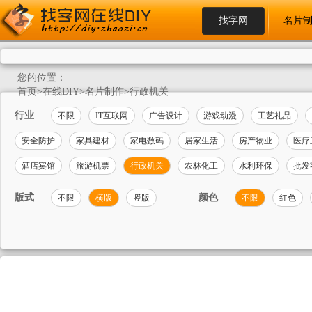
找字网
名片
您的位置：
首页
>
在线DIY
>
名片制作
>
行政机关
行业
不限
IT互联网
广告设计
游戏动漫
工艺礼品
安全防护
家具建材
家电数码
居家生活
房产物业
医疗
酒店宾馆
旅游机票
行政机关
农林化工
水利环保
批发
版式
颜色
不限
横版
竖版
不限
红色