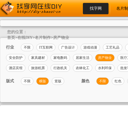
找字网
名片
您的位置：
首页
>
在线DIY
>
名片制作
>
房产物业
行业
不限
IT互联网
广告设计
游戏动漫
工艺礼品
安全防护
家具建材
家电数码
居家生活
房产物业
医疗
酒店宾馆
旅游机票
行政机关
农林化工
水利环保
批发
版式
颜色
不限
横版
竖版
不限
红色