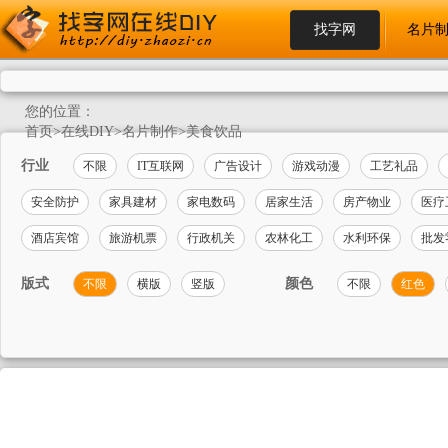
找字网
名片
您的位置：
首页
>
在线DIY
>
名片制作
>
美食饮品
行业
不限
IT互联网
广告设计
游戏动漫
工艺礼品
安全防护
家具建材
家电数码
居家生活
房产物业
医疗
酒店宾馆
旅游机票
行政机关
农林化工
水利环保
批发
版式
颜色
不限
横版
竖版
不限
红色