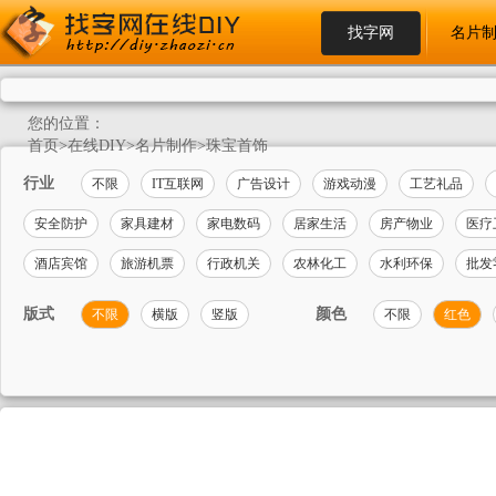
找字网
名片
您的位置：
首页
>
在线DIY
>
名片制作
>
珠宝首饰
行业
不限
IT互联网
广告设计
游戏动漫
工艺礼品
安全防护
家具建材
家电数码
居家生活
房产物业
医疗
酒店宾馆
旅游机票
行政机关
农林化工
水利环保
批发
版式
颜色
不限
横版
竖版
不限
红色