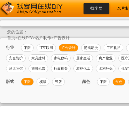
找字网
名片
您的位置：
首页
>
在线DIY
>
名片制作
>
广告设计
行业
不限
IT互联网
广告设计
游戏动漫
工艺礼品
安全防护
家具建材
家电数码
居家生活
房产物业
医疗
酒店宾馆
旅游机票
行政机关
农林化工
水利环保
批发
版式
颜色
不限
横版
竖版
不限
红色