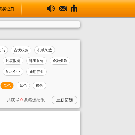
搞笑证件
花鸟
古玩收藏
机械制造
钟表眼镜
珠宝首饰
金融保险
知名企业
通用行业
黑色
紫色
橙色
共获得
0
条筛选结果
重新筛选