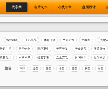
找字网
名片制作
在线印章
盘面设计
游戏动漫
工艺礼品
体育运动
文化艺术
文教办公
宠物
居家生活
房产物业
医疗卫生
美容美发
美食饮品
服装服饰
农林化工
水利环保
批发零售
五金交电
休闲娱乐
运输物流
颜色
不限
红色
黄色
绿色
蓝色
灰色
白色