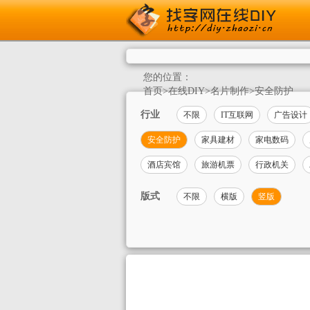
您的位置：
首页
>
在线DIY
>
名片制作
>
安全防护
行业
不限
IT互联网
广告设计
安全防护
家具建材
家电数码
酒店宾馆
旅游机票
行政机关
版式
不限
横版
竖版