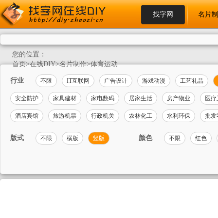
找字网
名片
您的位置：
首页
>
在线DIY
>
名片制作
>
体育运动
行业
不限
IT互联网
广告设计
游戏动漫
工艺礼品
安全防护
家具建材
家电数码
居家生活
房产物业
医疗
酒店宾馆
旅游机票
行政机关
农林化工
水利环保
批发
版式
颜色
不限
横版
竖版
不限
红色