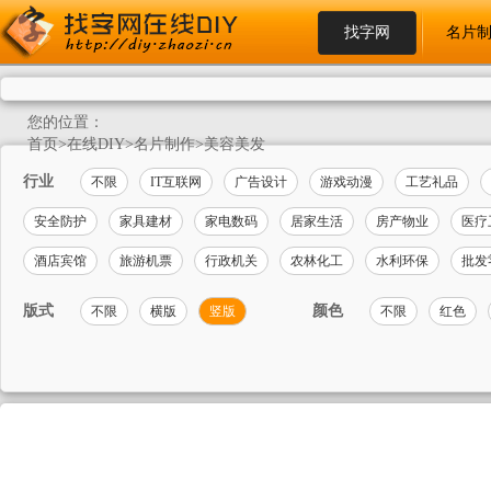
找字网
名片
您的位置：
首页
>
在线DIY
>
名片制作
>
美容美发
行业
不限
IT互联网
广告设计
游戏动漫
工艺礼品
安全防护
家具建材
家电数码
居家生活
房产物业
医疗
酒店宾馆
旅游机票
行政机关
农林化工
水利环保
批发
版式
颜色
不限
横版
竖版
不限
红色