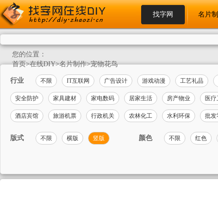
找字网
名片
您的位置：
首页
>
在线DIY
>
名片制作
>
宠物花鸟
行业
不限
IT互联网
广告设计
游戏动漫
工艺礼品
安全防护
家具建材
家电数码
居家生活
房产物业
医疗
酒店宾馆
旅游机票
行政机关
农林化工
水利环保
批发
版式
颜色
不限
横版
竖版
不限
红色