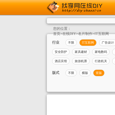
您的位置：
首页
>
在线DIY
>
名片制作
>
IT互联网
行业
不限
IT互联网
广告设计
安全防护
家具建材
家电数码
酒店宾馆
旅游机票
行政机关
版式
不限
横版
竖版