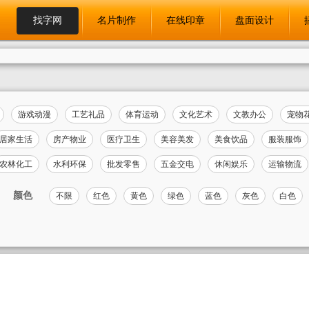
找字网
名片制作
在线印章
盘面设计
游戏动漫
工艺礼品
体育运动
文化艺术
文教办公
宠物
居家生活
房产物业
医疗卫生
美容美发
美食饮品
服装服饰
农林化工
水利环保
批发零售
五金交电
休闲娱乐
运输物流
颜色
不限
红色
黄色
绿色
蓝色
灰色
白色