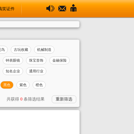
搞笑证件
花鸟
古玩收藏
机械制造
钟表眼镜
珠宝首饰
金融保险
知名企业
通用行业
黑色
紫色
橙色
共获得
0
条筛选结果
重新筛选