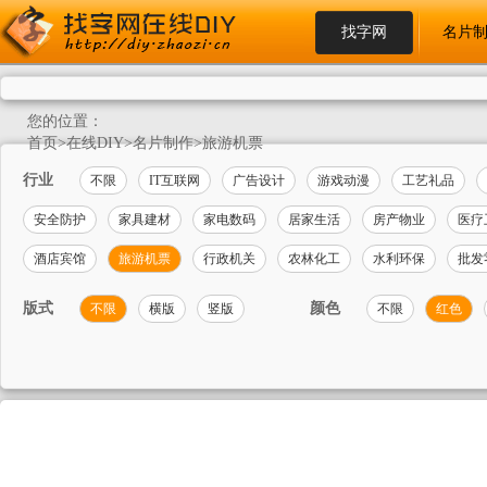
找字网
名片
您的位置：
首页
>
在线DIY
>
名片制作
>
旅游机票
行业
不限
IT互联网
广告设计
游戏动漫
工艺礼品
安全防护
家具建材
家电数码
居家生活
房产物业
医疗
酒店宾馆
旅游机票
行政机关
农林化工
水利环保
批发
版式
颜色
不限
横版
竖版
不限
红色