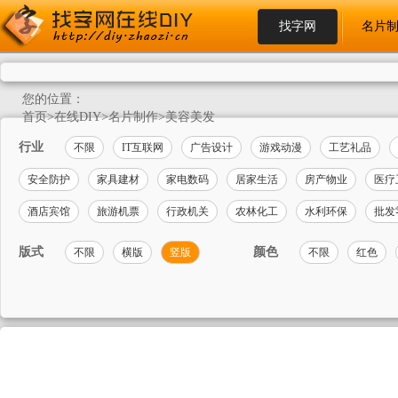
找字网
名片
您的位置：
首页
>
在线DIY
>
名片制作
>
美容美发
行业
不限
IT互联网
广告设计
游戏动漫
工艺礼品
安全防护
家具建材
家电数码
居家生活
房产物业
医疗
酒店宾馆
旅游机票
行政机关
农林化工
水利环保
批发
版式
颜色
不限
横版
竖版
不限
红色