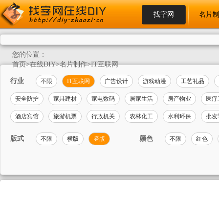
找字网
名片
您的位置：
首页
>
在线DIY
>
名片制作
>
IT互联网
行业
不限
IT互联网
广告设计
游戏动漫
工艺礼品
安全防护
家具建材
家电数码
居家生活
房产物业
医疗
酒店宾馆
旅游机票
行政机关
农林化工
水利环保
批发
版式
颜色
不限
横版
竖版
不限
红色