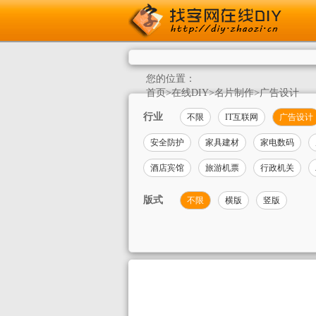
您的位置：
首页
>
在线DIY
>
名片制作
>
广告设计
行业
不限
IT互联网
广告设计
安全防护
家具建材
家电数码
酒店宾馆
旅游机票
行政机关
版式
不限
横版
竖版