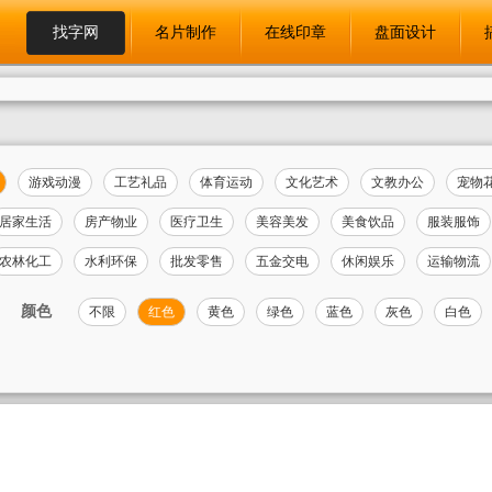
找字网
名片制作
在线印章
盘面设计
游戏动漫
工艺礼品
体育运动
文化艺术
文教办公
宠物
居家生活
房产物业
医疗卫生
美容美发
美食饮品
服装服饰
农林化工
水利环保
批发零售
五金交电
休闲娱乐
运输物流
颜色
不限
红色
黄色
绿色
蓝色
灰色
白色