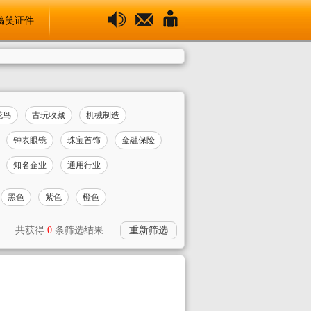
搞笑证件
花鸟
古玩收藏
机械制造
钟表眼镜
珠宝首饰
金融保险
知名企业
通用行业
黑色
紫色
橙色
共获得
0
条筛选结果
重新筛选