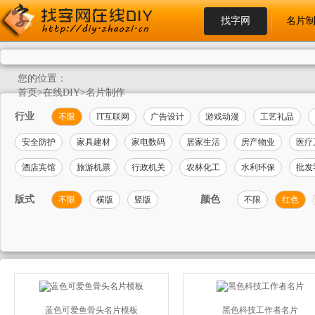
找字网
名片
您的位置：
首页
>
在线DIY
>
名片制作
行业
不限
IT互联网
广告设计
游戏动漫
工艺礼品
安全防护
家具建材
家电数码
居家生活
房产物业
医疗
酒店宾馆
旅游机票
行政机关
农林化工
水利环保
批发
版式
颜色
不限
横版
竖版
不限
红色
蓝色可爱鱼骨头名片模板
黑色科技工作者名片