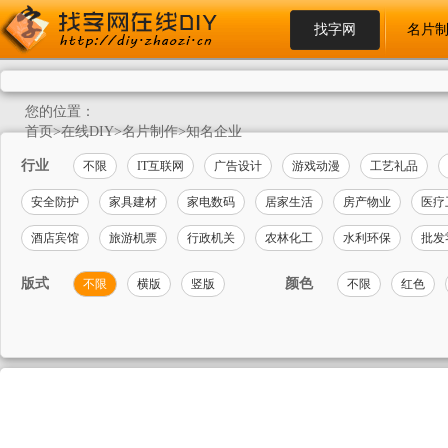
找字网
名片
您的位置：
首页
>
在线DIY
>
名片制作
>
知名企业
行业
不限
IT互联网
广告设计
游戏动漫
工艺礼品
安全防护
家具建材
家电数码
居家生活
房产物业
医疗
酒店宾馆
旅游机票
行政机关
农林化工
水利环保
批发
版式
颜色
不限
横版
竖版
不限
红色