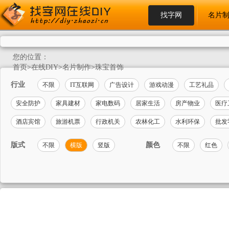
找字网
名片
您的位置：
首页
>
在线DIY
>
名片制作
>
珠宝首饰
行业
不限
IT互联网
广告设计
游戏动漫
工艺礼品
安全防护
家具建材
家电数码
居家生活
房产物业
医疗
酒店宾馆
旅游机票
行政机关
农林化工
水利环保
批发
版式
颜色
不限
横版
竖版
不限
红色