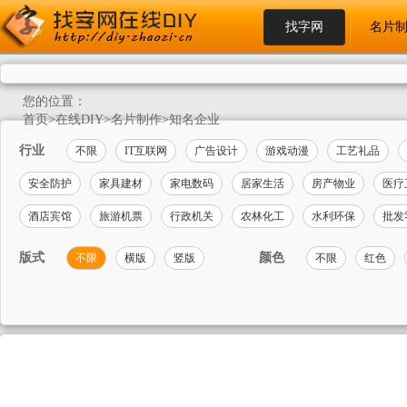
找字网
名片
您的位置：
首页
>
在线DIY
>
名片制作
>
知名企业
行业
不限
IT互联网
广告设计
游戏动漫
工艺礼品
安全防护
家具建材
家电数码
居家生活
房产物业
医疗
酒店宾馆
旅游机票
行政机关
农林化工
水利环保
批发
版式
颜色
不限
横版
竖版
不限
红色